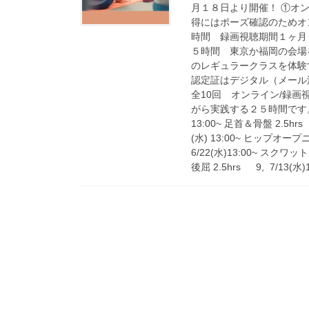
月１８日より開催！ ①オ
得にはポーズ確認のためオ
時間 録画視聴期間１ヶ月
５時間 東京か福岡の会場
のレギュラークラスを体
認定証はデジタル（メール添
全10回 オンライン/録
がら実践する２５時間です。 1,
13:00~ 足首＆骨盤 2.5hr
(水) 13:00~ ヒップオープニン
6/22(水)13:00~ スクワット 2
後屈 2.5hrs 9, 7/13(水)1