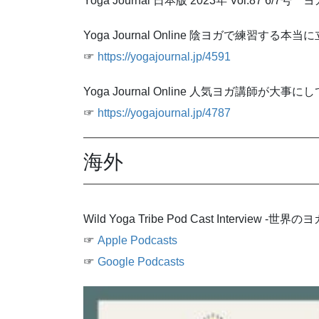
Yoga Journal 日本版 2023年 Vol.87 6/
Yoga Journal Online 陰ヨガで練習す
☞
https://yogajournal.jp/4591
Yoga Journal Online 人気ヨガ講師
☞
https://yogajournal.jp/4787
海外
Wild Yoga Tribe Pod Cast Intervi
☞
Apple Podcasts
☞
Google Podcasts