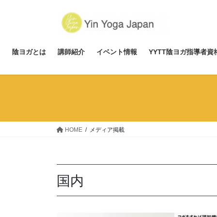
Skip
Skip
to
to
the
the
content
Navigation
p
陰ヨガとは
講師紹介
イベント情報
YYTT陰ヨガ指導者
HOME
メディア掲載
国内