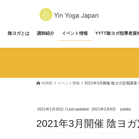
Skip
Skip
to
to
the
the
content
Navigation
p
陰ヨガとは
講師紹介
イベント情報
YYTT陰ヨガ指導者
HOME
イベント情報
2021年3月開催 陰ヨガ定期講座 i
2021年1月30日
/ Last updated :
2021年2月9日
yukiko
2021年3月開催 陰ヨガ