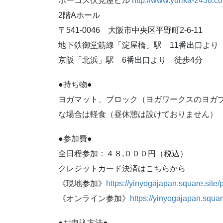
ホーコス伏見屋ビル
http://www.yurika-2438.co
2階Aホール
〒541-0046 大阪市中央区平野町2-6-11
地下鉄御堂筋線「淀屋橋」駅 11番出口より
京阪「北浜」駅 6番出口より 徒歩4分
●持ち物●
ヨガマット、ブロック（ヨガワークスのヨガ
な場合は軽食（昼休憩は設けておりません）
●参加費●
全日程参加：４８,０００円（税込）
クレジットカード決済はこちらから
《現地参加》
https://yinyogajapan.square.site
《オンライン参加》
https://yinyogajapan.squar
●お申込方法●