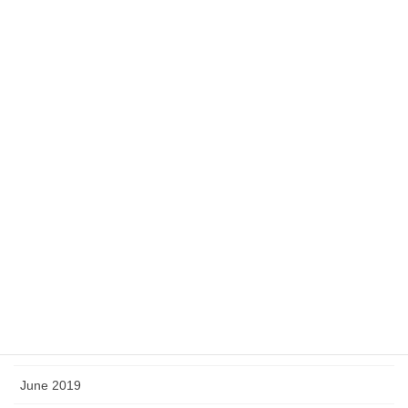
July 2020
June 2020
May 2020
February 2020
January 2020
December 2019
November 2019
October 2019
September 2019
August 2019
June 2019